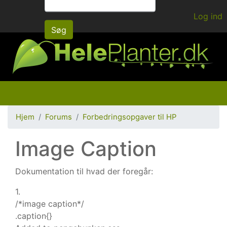
Gå
Log ind
til
Søg
hovedindhold
Hjem
Forums
Forbedringsopgaver til HP
Image Caption
Dokumentation til hvad der foregår:
1.
/*image caption*/
.caption{}