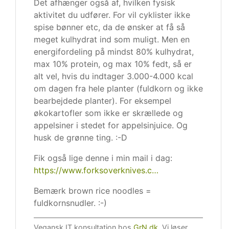
Det afhænger også af, hvilken fysisk
aktivitet du udfører. For vil cyklister ikke
spise bønner etc, da de ønsker at få så
meget kulhydrat ind som muligt. Men en
energifordeling på mindst 80% kulhydrat,
max 10% protein, og max 10% fedt, så er
alt vel, hvis du indtager 3.000-4.000 kcal
om dagen fra hele planter (fuldkorn og ikke
bearbejdede planter). For eksempel
økokartofler som ikke er skrællede og
appelsiner i stedet for appelsinjuice. Og
husk de grønne ting. :-D
Fik også lige denne i min mail i dag:
https://www.forksoverknives.c…
Bemærk brown rice noodles =
fuldkornsnudler. :-)
Vegansk IT konsultation hos
GrN.dk
. Vi løser