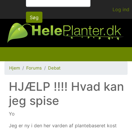
Gå
Log ind
til
Søg
hovedindhold
Hjem
Forums
Debat
HJÆLP !!!! Hvad kan
jeg spise
Yo
Jeg er ny i den her varden af plantebaseret kost