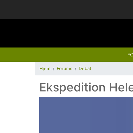
FO
Hjem
Forums
Debat
Ekspedition Hel