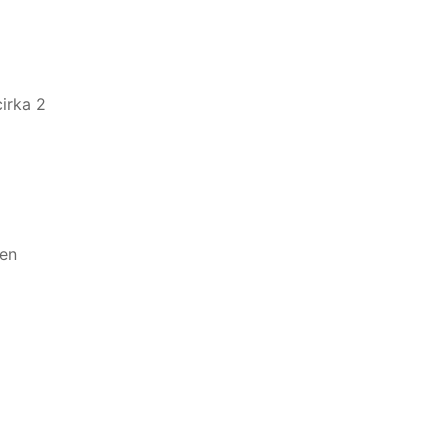
cirka 2
den