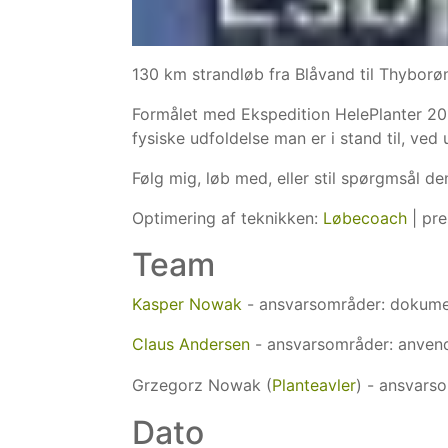
130 km strandløb fra Blåvand til Thyborøn
Formålet med Ekspedition HelePlanter 2
fysiske udfoldelse man er i stand til, ved 
Følg mig, løb med, eller stil spørgmsål de
Optimering af teknikken:
Løbecoach
| pr
Team
Kasper Nowak
- ansvarsområder: dokumen
Claus Andersen
- ansvarsområder: anvende
Grzegorz Nowak (
Planteavler
) - ansvars
Dato