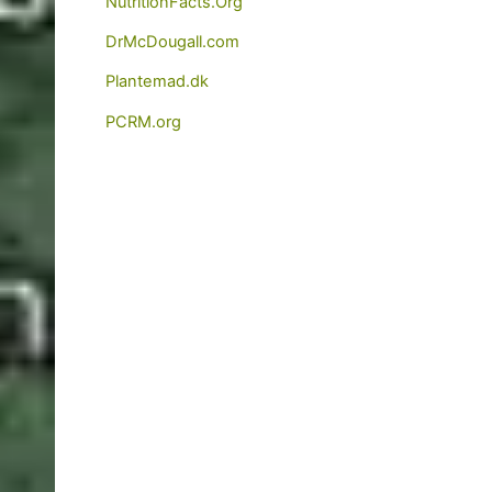
NutritionFacts.Org
DrMcDougall.com
Plantemad.dk
PCRM.org