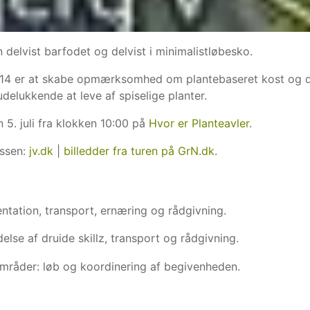
 delvist barfodet og delvist i minimalistløbesko.
014 er at skabe opmærksomhed om plantebaseret kost og 
udelukkende at leve af spiselige planter.
n 5. juli fra klokken 10:00 på
Hvor er Planteavler
.
essen:
jv.dk
|
billedder fra turen på GrN.dk
.
tation, transport, ernæring og rådgivning.
lse af druide skillz, transport og rådgivning.
områder: løb og koordinering af begivenheden.