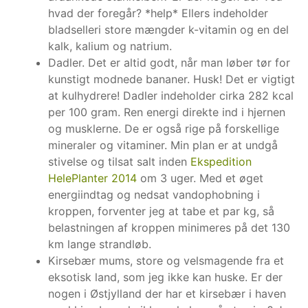
hvad der foregår? *help* Ellers indeholder
bladselleri store mængder k-vitamin og en del
kalk, kalium og natrium.
Dadler. Det er altid godt, når man løber tør for
kunstigt modnede bananer. Husk! Det er vigtigt
at kulhydrere! Dadler indeholder cirka 282 kcal
per 100 gram. Ren energi direkte ind i hjernen
og musklerne. De er også rige på forskellige
mineraler og vitaminer. Min plan er at undgå
stivelse og tilsat salt inden
Ekspedition
HelePlanter 2014
om 3 uger. Med et øget
energiindtag og nedsat vandophobning i
kroppen, forventer jeg at tabe et par kg, så
belastningen af kroppen minimeres på det 130
km lange strandløb.
Kirsebær mums, store og velsmagende fra et
eksotisk land, som jeg ikke kan huske. Er der
nogen i Østjylland der har et kirsebær i haven