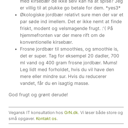
med kirsebær de ikke selv kan nå at spise? Jeg
er villig til at plukke go betale for dem. *yes3*
Økologiske jordbær relativt sure men der var et
par søde ind imellem. Det er ikke nemt at finde
friskt, modent og velsmagende frugt. :'( På
hjemmefronten var der mere rift om de
konventionelle kirsebær.
Frosne jordbær til smoothies, og smoothie is,
det er super. Tag for eksempel 20 dadler, 700
ml vand og 400 gram frosne jordbær. Mums!
Leg lidt med forholdet, hvis du vil have den
mere eller mindre sur. Hvis du reducerer
vandet, får du en isagtig masse.
God frugt og grønt derude!
Vegansk IT konsultation hos
GrN.dk
. Vi løser både store og
små opgaver.
Kontakt os
.