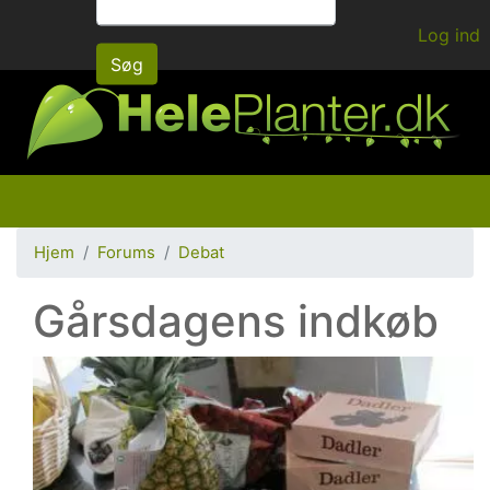
Gå
Log ind
til
Søg
hovedindhold
Hjem
Forums
Debat
Gårsdagens indkøb