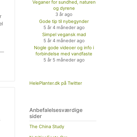
Veganer for sundhed, naturen
og dyrene
3 år ago
r
Gode tip til nybegynder
el
5 år 4 måneder ago
Simpel vegansk mad
5 år 4 måneder ago
Nogle gode videoer og info i
forbindelse med vandfaste
5 år 5 måneder ago
HelePlanter.dk på Twitter
Anbefalelsesværdige
sider
s
The China Study