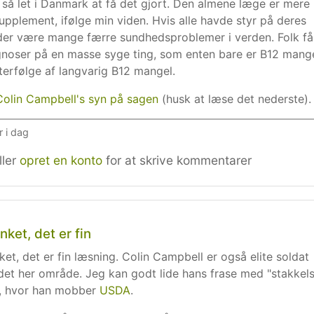
 så let i Danmark at få det gjort. Den almene læge er mere
supplement, ifølge min viden. Hvis alle havde styr på deres
e der være mange færre sundhedsproblemer i verden. Folk få
iagnoser på en masse syge ting, som enten bare er B12 mang
fterfølge af langvarig B12 mangel.
 Colin Campbell's syn på sagen
(husk at læse det nederste).
r i dag
ller
opret en konto
for at skrive kommentarer
inket, det er fin
nket, det er fin læsning. Colin Campbell er også elite soldat
 det her område. Jeg kan godt lide hans frase med "stakkel
, hvor han mobber
USDA
.