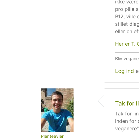
ikke være
pro pille 
B12, vill
stillet d
eller en e
Her er T.
Bliv vegane
Log ind
e
Tak for l
Tak for li
inden for
veganere"
Planteavler