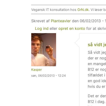
Vegansk IT konsultation hos
GrN.dk
. Vi løser
Skrevet af
Planteavler
den 06/02/2013 - 1
Log ind
eller
opret en konto
for at skr
så vidt j
Så vidt je
der er nog
en mangel 
B12 er no
Kasper
tilfældet 
søn, 06/02/2013 - 12:24
en god id
hvis du er
Det er der
B12 i dag.