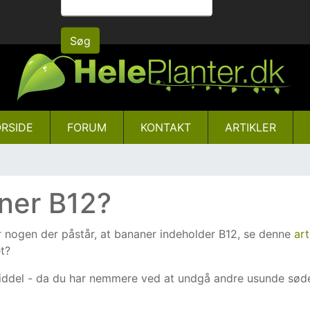
Gå
til
Søg
hovedindhold
RSIDE
FORUM
KONTAKT
ARTIKLER
ner B12?
er nogen der påstår, at bananer indeholder B12, se denne
art
t?
iddel - da du har nemmere ved at undgå andre usunde sød