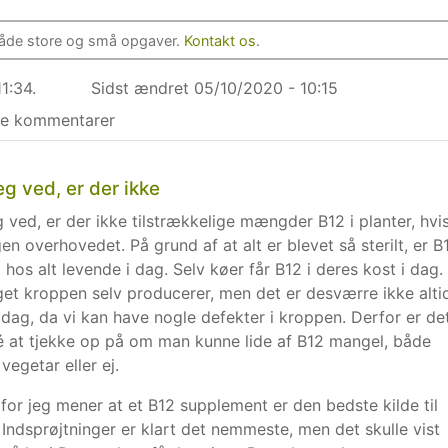
 både store og små opgaver.
Kontakt os
.
1:34.
Sidst ændret
05/10/2020 - 10:15
ive kommentarer
eg ved, er der ikke
g ved, er der ikke tilstrækkelige mængder B12 i planter, hvi
en overhovedet. På grund af at alt er blevet så sterilt, er B
hos alt levende i dag. Selv køer får B12 i deres kost i dag.
get kroppen selv producerer, men det er desværre ikke alti
i dag, da vi kan have nogle defekter i kroppen. Derfor er de
é at tjekke op på om man kunne lide af B12 mangel, både
 vegetar eller ej.
for jeg mener at et B12 supplement er den bedste kilde til
 Indsprøjtninger er klart det nemmeste, men det skulle vist