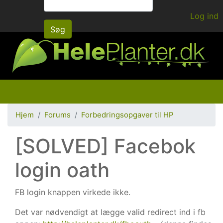
Gå
Log ind
til
Søg
hovedindhold
Hjem
Forums
Forbedringsopgaver til HP
[SOLVED] Facebok
login oath
FB login knappen virkede ikke.
Det var nødvendigt at lægge valid redirect ind i fb