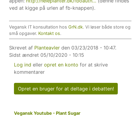
appen:
http://heleplanter.dk/fboauth…
(denne findes
ved at kigge på urlen af fb-knappen).
Vegansk IT konsultation hos
GrN.dk
. Vi løser både store og
små opgaver.
Kontakt os
.
Skrevet af
Planteavler
den 03/23/2018 - 10:47.
Sidst ændret
05/10/2020 - 10:15
Log ind
eller
opret en konto
for at skrive
kommentarer
Opret en bruger for at deltage i debatten!
Vegansk Youtube - Plant Sugar