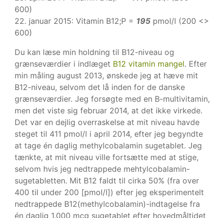
600)
22. januar 2015: Vitamin B12;P =
195
pmol/l (200 <>
600)
Du kan læse min holdning til B12-niveau og
grænseværdier i indlæget
B12 vitamin mangel
. Efter
min måling august 2013, ønskede jeg at hæve mit
B12-niveau, selvom det lå inden for de danske
grænseværdier. Jeg forsøgte med en B-multivitamin,
men det viste sig februar 2014, at det ikke virkede.
Det var en dejlig overraskelse at mit niveau havde
steget til 411 pmol/l i april 2014, efter jeg begyndte
at tage én daglig methylcobalamin sugetablet. Jeg
tænkte, at mit niveau ville fortsætte med at stige,
selvom hvis jeg nedtrappede mehtylcobalamin-
sugetabletten. Mit B12 faldt til cirka 50% (fra over
400 til under 200 [pmol/l]) efter jeg eksperimentelt
nedtrappede B12(methylcobalamin)-indtagelse fra
én daglig 1.000 mcg sugetablet efter hovedmåltidet