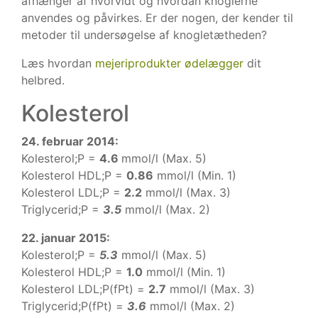
afhænger af hvorvidt og hvordan knoglerne
anvendes og påvirkes. Er der nogen, der kender til
metoder til undersøgelse af knogletætheden?
Læs hvordan
mejeriprodukter ødelægger
dit
helbred.
Kolesterol
24. februar 2014:
Kolesterol;P =
4.6
mmol/l (Max. 5)
Kolesterol HDL;P =
0.86
mmol/l (Min. 1)
Kolesterol LDL;P =
2.2
mmol/l (Max. 3)
Triglycerid;P =
3.5
mmol/l (Max. 2)
22. januar 2015:
Kolesterol;P =
5.3
mmol/l (Max. 5)
Kolesterol HDL;P =
1.0
mmol/l (Min. 1)
Kolesterol LDL;P(fPt) =
2.7
mmol/l (Max. 3)
Triglycerid;P(fPt) =
3.6
mmol/l (Max. 2)