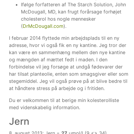
Ifølge forfatteren af The Starch Solution, John
McDougall, MD, kan frugt forårsage forhøjet
cholesterol hos nogle mennesker
(
DrMcDougall.com
).
I februar 2014 flyttede min arbejdsplads til en ny
adresse, hvor vi også fik en ny kantine. Jeg tror der
kan være en sammenhæng mellem den nye kantine
og mængden af mættet fedt i maden. I den
forbindelse vil jeg forsøge at undgå fødevarer der
har tilsat planteolie, enten som smagsgiver eller som
stegemiddel. Jeg vil også prøve på at blive bedre til
at håndtere stress på arbejde og i fritiden.
Du er velkommen til at berige min kolesterolliste
med videnskabelig information.
Jern
8. august 2013: Jern =
27
µmol/l (9 <> 34)