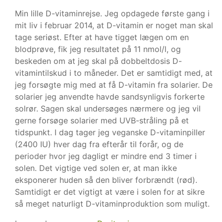
Min lille D-vitaminrejse. Jeg opdagede første gang i
mit liv i februar 2014, at D-vitamin er noget man skal
tage seriøst. Efter at have tigget lægen om en
blodprøve, fik jeg resultatet på 11 nmol/l, og
beskeden om at jeg skal på dobbeltdosis D-
vitamintilskud i to måneder. Det er samtidigt med, at
jeg forsøgte mig med at få D-vitamin fra solarier. De
solarier jeg anvendte havde sandsynligvis forkerte
solrør. Sagen skal undersøges nærmere og jeg vil
gerne forsøge solarier med UVB-stråling på et
tidspunkt. I dag tager jeg veganske D-vitaminpiller
(2400 IU) hver dag fra efterår til forår, og de
perioder hvor jeg dagligt er mindre end 3 timer i
solen. Det vigtige ved solen er, at man ikke
eksponerer huden så den bliver forbrændt (rød).
Samtidigt er det vigtigt at være i solen for at sikre
så meget naturligt D-vitaminproduktion som muligt.