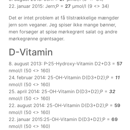
22. januar 2015: Jern;P =
27
µmol/l (9 <> 34)
Det er intet problem at få tilstrækkelige mængder
jern som veganer. Jeg spiser ikke mange bønner,
men forsøger at spise mørkegrønt salat og andre
mørkegrønne grøntsager.
D-Vitamin
8. august 2013: P-25-Hydroxy-Vitamin D2+D3 =
57
nmol/l (50 <> 160)
24. februar 2014: 25-OH-Vitamin D(D3+D2);P =
11
nmol/l (50 <> 160)
25. april 2014: 25-OH-Vitamin D(D3+D2);P =
32
nmol/l (50 <> 160)
22. august 2014: 25-OH-Vitamin D(D3+D2);P =
59
nmol/l (50 <> 160)
22. januar 2015:25-OH-Vitamin D(D3+D2);P =
69
nmol/l (50 <> 160)