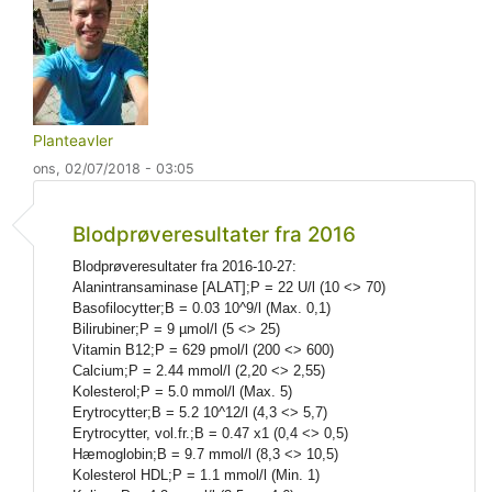
Planteavler
ons, 02/07/2018 - 03:05
Som svar til
I min jagt på mere info om
af
Planteavle
Blodprøveresultater fra 2016
Blodprøveresultater fra 2016-10-27:
Alanintransaminase [ALAT];P = 22 U/l (10 <> 70)
Basofilocytter;B = 0.03 10^9/l (Max. 0,1)
Bilirubiner;P = 9 µmol/l (5 <> 25)
Vitamin B12;P = 629 pmol/l (200 <> 600)
Calcium;P = 2.44 mmol/l (2,20 <> 2,55)
Kolesterol;P = 5.0 mmol/l (Max. 5)
Erytrocytter;B = 5.2 10^12/l (4,3 <> 5,7)
Erytrocytter, vol.fr.;B = 0.47 x1 (0,4 <> 0,5)
Hæmoglobin;B = 9.7 mmol/l (8,3 <> 10,5)
Kolesterol HDL;P = 1.1 mmol/l (Min. 1)