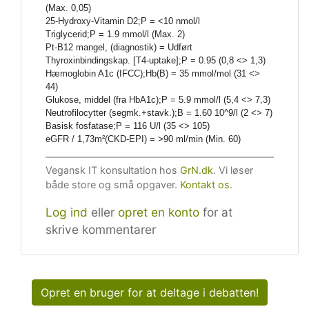
(Max. 0,05)
25-Hydroxy-Vitamin D2;P = <10 nmol/l
Triglycerid;P = 1.9 mmol/l (Max. 2)
Pt-B12 mangel, (diagnostik) = Udført
Thyroxinbindingskap. [T4-uptake];P = 0.95 (0,8 <> 1,3)
Hæmoglobin A1c (IFCC);Hb(B) = 35 mmol/mol (31 <>
44)
Glukose, middel (fra HbA1c);P = 5.9 mmol/l (5,4 <> 7,3)
Neutrofilocytter (segmk.+stavk.);B = 1.60 10^9/l (2 <> 7)
Basisk fosfatase;P = 116 U/l (35 <> 105)
eGFR / 1,73m²(CKD-EPI) = >90 ml/min (Min. 60)
Vegansk IT konsultation hos
GrN.dk
. Vi løser
både store og små opgaver.
Kontakt os
.
Log ind
eller
opret en konto
for at
skrive kommentarer
Opret en bruger for at deltage i debatten!