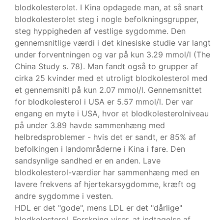
blodkolesterolet. I Kina opdagede man, at så snart
blodkolesterolet steg i nogle befolkningsgrupper,
steg hyppigheden af vestlige sygdomme. Den
gennemsnitlige værdi i det kinesiske studie var langt
under forventningen og var på kun 3.29 mmol/l (The
China Study s. 78). Man fandt også to grupper af
cirka 25 kvinder med et utroligt blodkolesterol med
et gennemsnitl på kun 2.07 mmol/l. Gennemsnittet
for blodkolesterol i USA er 5.57 mmol/l. Der var
engang en myte i USA, hvor et blodkolesterolniveau
på under 3.89 havde sammenhæng med
helbredsproblemer - hvis det er sandt, er 85% af
befolkingen i landområderne i Kina i fare. Den
sandsynlige sandhed er en anden. Lave
blodkolesterol-værdier har sammenhæng med en
lavere frekvens af hjertekarsygdomme, kræft og
andre sygdomme i vesten.
HDL er det "gode", mens LDL er det "dårlige"
blodkolesterol. Forskning viser, at indtagelse af