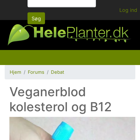
Gå
Log ind
til
Søg
hovedindhold
Hjem
Forums
Debat
Veganerblod
kolesterol og B12