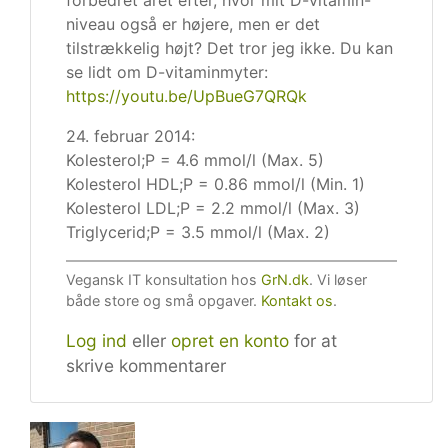
forbedret året efter, hvor mit D-vitamin-
niveau også er højere, men er det
tilstrækkelig højt? Det tror jeg ikke. Du kan
se lidt om D-vitaminmyter:
https://youtu.be/UpBueG7QRQk
24. februar 2014:
Kolesterol;P = 4.6 mmol/l (Max. 5)
Kolesterol HDL;P = 0.86 mmol/l (Min. 1)
Kolesterol LDL;P = 2.2 mmol/l (Max. 3)
Triglycerid;P = 3.5 mmol/l (Max. 2)
Vegansk IT konsultation hos
GrN.dk
. Vi løser
både store og små opgaver.
Kontakt os
.
Log ind
eller
opret en konto
for at
skrive kommentarer