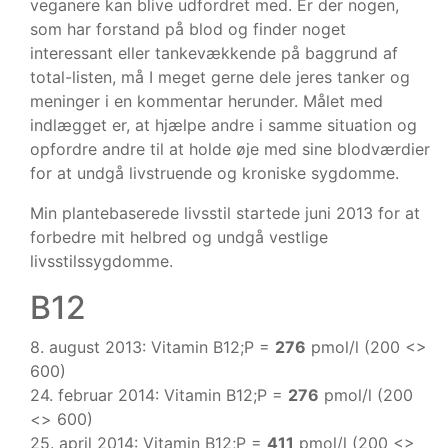
veganere kan blive udfordret med. Er der nogen,
som har forstand på blod og finder noget
interessant eller tankevækkende på baggrund af
total-listen, må I meget gerne dele jeres tanker og
meninger i en kommentar herunder. Målet med
indlægget er, at hjælpe andre i samme situation og
opfordre andre til at holde øje med sine blodværdier
for at undgå livstruende og kroniske sygdomme.
Min plantebaserede livsstil startede juni 2013 for at
forbedre mit helbred og undgå vestlige
livsstilssygdomme.
B12
8. august 2013: Vitamin B12;P =
276
pmol/l (200 <>
600)
24. februar 2014: Vitamin B12;P =
276
pmol/l (200
<> 600)
25. april 2014: Vitamin B12;P =
411
pmol/l (200 <>