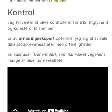
Læs andre emner om
D-vitamin
.
Kontrol
Jeg forventer at blive kontrolleret for B12, triglycerid
og kolesterol til sommer.
Er du
ernæringsekspert
opfordrer jeg dig til at dele
dine blodprøveresultater med offentligheden.
En australier (Durianrider), som har været veganer i
mange år deler sine resultater