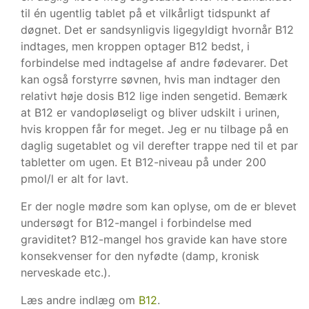
til én ugentlig tablet på et vilkårligt tidspunkt af
døgnet. Det er sandsynligvis ligegyldigt hvornår B12
indtages, men kroppen optager B12 bedst, i
forbindelse med indtagelse af andre fødevarer. Det
kan også forstyrre søvnen, hvis man indtager den
relativt høje dosis B12 lige inden sengetid. Bemærk
at B12 er vandopløseligt og bliver udskilt i urinen,
hvis kroppen får for meget. Jeg er nu tilbage på en
daglig sugetablet og vil derefter trappe ned til et par
tabletter om ugen. Et B12-niveau på under 200
pmol/l er alt for lavt.
Er der nogle mødre som kan oplyse, om de er blevet
undersøgt for B12-mangel i forbindelse med
graviditet? B12-mangel hos gravide kan have store
konsekvenser for den nyfødte (damp, kronisk
nerveskade etc.).
Læs andre indlæg om
B12
.