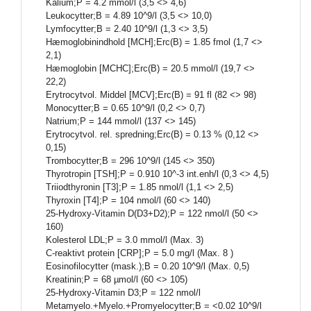
Kalium;P = 4.2 mmol/l (3,5 <> 4,6)
Leukocytter;B = 4.89 10^9/l (3,5 <> 10,0)
Lymfocytter;B = 2.40 10^9/l (1,3 <> 3,5)
Hæmoglobinindhold [MCH];Erc(B) = 1.85 fmol (1,7 <>
2,1)
Hæmoglobin [MCHC];Erc(B) = 20.5 mmol/l (19,7 <>
22,2)
Erytrocytvol. Middel [MCV];Erc(B) = 91 fl (82 <> 98)
Monocytter;B = 0.65 10^9/l (0,2 <> 0,7)
Natrium;P = 144 mmol/l (137 <> 145)
Erytrocytvol. rel. spredning;Erc(B) = 0.13 % (0,12 <>
0,15)
Trombocytter;B = 296 10^9/l (145 <> 350)
Thyrotropin [TSH];P = 0.910 10^-3 int.enh/l (0,3 <> 4,5)
Triiodthyronin [T3];P = 1.85 nmol/l (1,1 <> 2,5)
Thyroxin [T4];P = 104 nmol/l (60 <> 140)
25-Hydroxy-Vitamin D(D3+D2);P = 122 nmol/l (50 <>
160)
Kolesterol LDL;P = 3.0 mmol/l (Max. 3)
C-reaktivt protein [CRP];P = 5.0 mg/l (Max. 8 )
Eosinofilocytter (mask.);B = 0.20 10^9/l (Max. 0,5)
Kreatinin;P = 68 µmol/l (60 <> 105)
25-Hydroxy-Vitamin D3;P = 122 nmol/l
Metamyelo.+Myelo.+Promyelocytter;B = <0.02 10^9/l