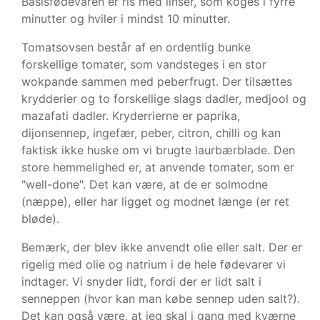
Basisfødevaren er ris med linser, som koges i fyrre
minutter og hviler i mindst 10 minutter.
Tomatsovsen består af en ordentlig bunke
forskellige tomater, som vandsteges i en stor
wokpande sammen med peberfrugt. Der tilsættes
krydderier og to forskellige slags dadler, medjool og
mazafati dadler. Kryderrierne er paprika,
dijonsennep, ingefær, peber, citron, chilli og kan
faktisk ikke huske om vi brugte laurbærblade. Den
store hemmelighed er, at anvende tomater, som er
"well-done". Det kan være, at de er solmodne
(næppe), eller har ligget og modnet længe (er ret
bløde).
Bemærk, der blev ikke anvendt olie eller salt. Der er
rigelig med olie og natrium i de hele fødevarer vi
indtager. Vi snyder lidt, fordi der er lidt salt i
senneppen (hvor kan man købe sennep uden salt?).
Det kan også være, at jeg skal i gang med kværne