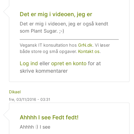
Som svar til
Hvad spiste du selv til jul?
af
Dikael
Det er mig i videoen, jeg er
Det er mig i videoen, jeg er også kendt
som Plant Sugar. ;-)
Vegansk IT konsultation hos
GrN.dk
. Vi løser
både store og små opgaver.
Kontakt os
.
Log ind
eller
opret en konto
for at
skrive kommentarer
Dikael
fre, 03/11/2016 - 03:31
Som svar til
Det er mig i videoen, jeg er
af
Planteavl
Ahhhh I see Fedt fedt!
Ahhhh :) I see