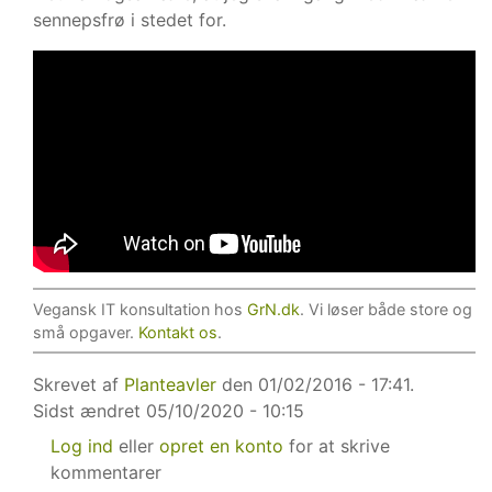
sennepsfrø i stedet for.
Vegansk IT konsultation hos
GrN.dk
. Vi løser både store og
små opgaver.
Kontakt os
.
Skrevet af
Planteavler
den 01/02/2016 - 17:41.
Sidst ændret
05/10/2020 - 10:15
Log ind
eller
opret en konto
for at skrive
kommentarer