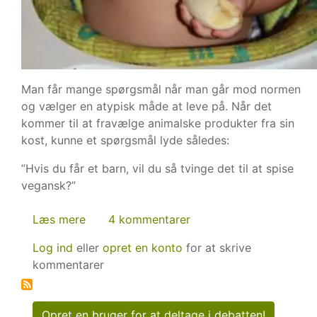
Man får mange spørgsmål når man går mod normen
og vælger en atypisk måde at leve på. Når det
kommer til at fravælge animalske produkter fra sin
kost, kunne et spørgsmål lyde således:
”Hvis du får et barn, vil du så tvinge det til at spise
vegansk?”
Læs mere
om
4 kommentarer
Vil
Log ind
eller
opret en konto
for at skrive
du
kommentarer
tvinge
dit
barn
Opret en bruger for at deltage i debatten!