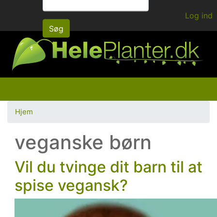
Gå
Log ind
til
Søg
hovedindhold
Hjem
veganske børn
Vil du tvinge dit barn til at
spise vegansk?