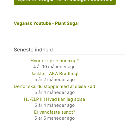
til
at
spise
vegansk?
Vegansk Youtube - Plant Sugar
Seneste indhold
Hvorfor spise honning?
4 år 10 måneder ago
Jackfruit AKA Brødfrugt
5 år 2 måneder ago
Derfor skal du stoppe med at spise kød
5 år 4 måneder ago
HJÆLP !!!! Hvad kan jeg spise
5 år 4 måneder ago
Er vandfaste sundt?
5 år 5 måneder ago