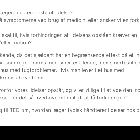
r lægen med en bestemt lidelse?
på symptomerne ved brug af medicin, eller ønsker vi en fork
er skal til, hvis forhindringen af lidelsens opståen kræver en
/eller motion?
kende, da det sjældent har en begrænsende effekt på et in
an som regel lindres med smertestillende, men smertestille
 hus med fugtproblemer. Hvis man lever i et hus med
 kronisk hovedpine.
orfor vores lidelser opstår, og vi er villige til at yde den in
isse - er det så overhovedet muligt, at få forklaringen?
g til TED om, hvordan læger typisk håndterer lidelser hos 