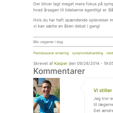
Der bliver lagt meget mere fokus på sym
hvad årsagen til lidelserne egentligt er.
Hvis du har haft spændende oplevelser me
vi kan sætte en åben debat i gang!
Bliv veganer i dag
Plantebaseret ernæring
symptombehandling
medi
Skrevet af
Kasper
den 09/28/2014 - 19:05
Kommentarer
Vi stille
Jeg tror e
til lægern
Det ændrer