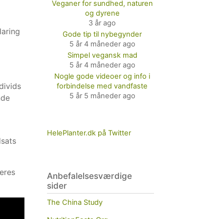
Veganer for sundhed, naturen
og dyrene
3 år ago
laring
Gode tip til nybegynder
5 år 4 måneder ago
Simpel vegansk mad
5 år 4 måneder ago
Nogle gode videoer og info i
divids
forbindelse med vandfaste
5 år 5 måneder ago
nde
HelePlanter.dk på Twitter
dsats
deres
Anbefalelsesværdige
sider
The China Study