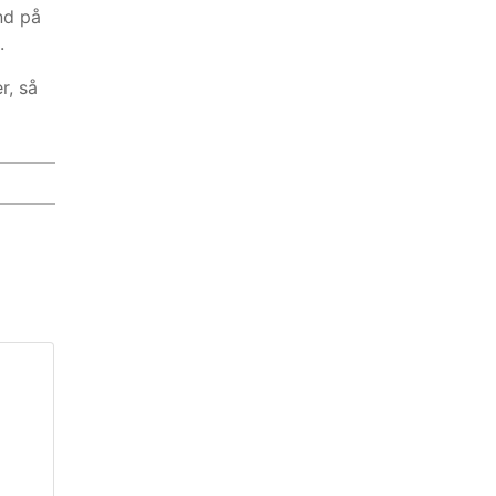
nd på
.
r, så