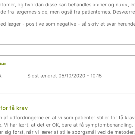
ptomer, og hvordan disse kan behandles >>her og nu<<, e
 Både fra lægernes side, men også fra patienternes. Desværre
d læger - positive som negative - så skriv et svar herunde
cin
.
Sidst ændret
05/10/2020 - 10:15
r for få krav
n af udfordringerne er, at vi som patienter stiller for få krav
e. Vi har lært, at det er OK, bare at få symptombehandling.
 sig først, når vi lærer at stille spørgsmål ved de metoder,