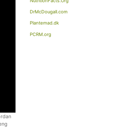
NutritionFacts.Org
DrMcDougall.com
Plantemad.dk
PCRM.org
ordan
hæng