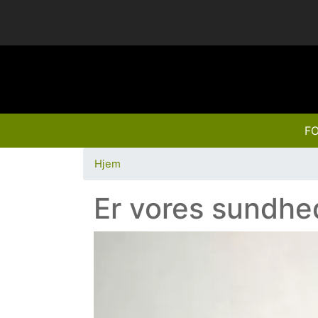
FO
Hjem
Er vores sundh