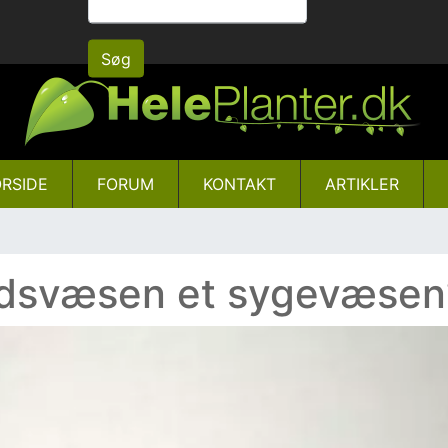
Gå
til
Søg
hovedindhold
RSIDE
FORUM
KONTAKT
ARTIKLER
edsvæsen et sygevæsen