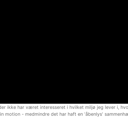
r ikke har været interesseret i hvilket miljø jeg lever i, hv
 min motion - medmindre det har haft en 'åbenlys' sammen