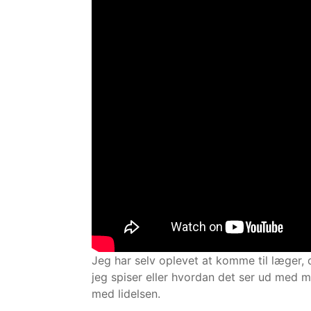
Jeg har selv oplevet at komme til læger, de
jeg spiser eller hvordan det ser ud med
med lidelsen.