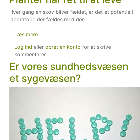
Hver gang en skov bliver fældet, er det et potentielt
laboratorie der fældes med den.
Læs mere
om
Planter
Log ind
eller
opret en konto
for at skrive
har
kommentarer
ret
Er vores sundhedsvæsen
til
at
et sygevæsen?
leve