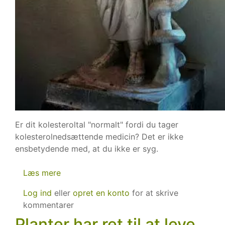
Er dit kolesteroltal "normalt" fordi du tager
kolesterolnedsættende medicin? Det er ikke
ensbetydende med, at du ikke er syg.
Læs mere
om
Medicin
Log ind
eller
opret en konto
for at skrive
kamuflerer
kommentarer
din
Planter har ret til at leve
sygdom