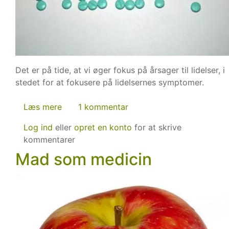
Det er på tide, at vi øger fokus på årsager til lidelser, i
stedet for at fokusere på lidelsernes symptomer.
Læs mere
om
1 kommentar
Er
Log ind
eller
opret en konto
for at skrive
vores
kommentarer
sundhedsvæsen
Mad som medicin
et
sygevæsen?