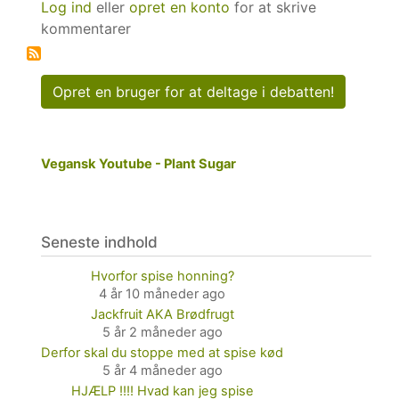
Log ind
eller
opret en konto
for at skrive
som
kommentarer
medicin
Opret en bruger for at deltage i debatten!
Vegansk Youtube - Plant Sugar
Seneste indhold
Hvorfor spise honning?
4 år 10 måneder ago
Jackfruit AKA Brødfrugt
5 år 2 måneder ago
Derfor skal du stoppe med at spise kød
5 år 4 måneder ago
HJÆLP !!!! Hvad kan jeg spise