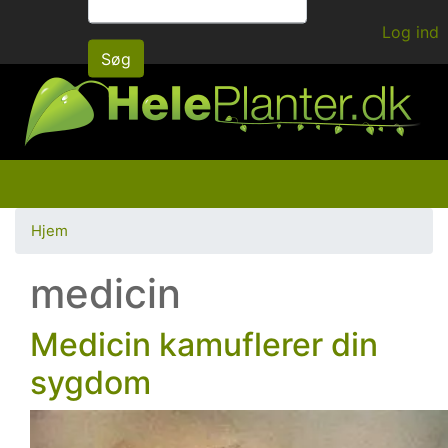
Gå
Log ind
til
Søg
hovedindhold
Hjem
medicin
Medicin kamuflerer din
sygdom