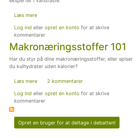
eksperter i vandfaste.
Læs mere
om
McDougall
Log ind
eller
opret en konto
for at skrive
anbefaler
kommentarer
faste
Makronæringsstoffer 101
Har du styr på dine makronæringsstoffer, eller spiser
du kulhydrater uden kalorier?
Læs mere
om
2 kommentarer
Makronæringsstoffer
Log ind
eller
opret en konto
for at skrive
101
kommentarer
Opret en bruger for at deltage i debatten!