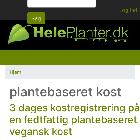
Gå
Log ind
til
Søg
hovedindhold
Hjem
plantebaseret kost
3 dages kostregistrering på
en fedtfattig plantebaseret
vegansk kost