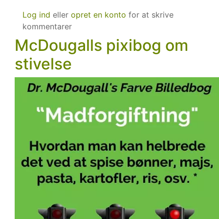
3
Log ind
eller
opret en konto
for at skrive
dages
kommentarer
kostregistrering
McDougalls pixibog om
på
en
stivelse
fedtfattig
plantebaseret
vegansk
kost