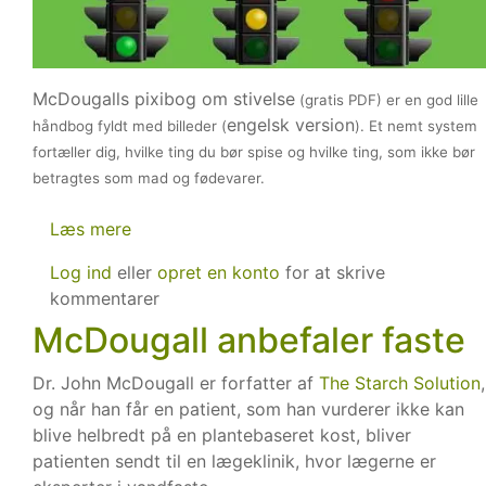
McDougalls pixibog om stivelse
(gratis PDF) er en god lille
engelsk version
håndbog fyldt med billeder (
). Et n
emt system
fortæller dig, hvilke ting du bør spise og hvilke ting, som ikke bør
betragtes som mad og fødevarer.
Læs mere
om
McDougalls
Log ind
eller
opret en konto
for at skrive
pixibog
kommentarer
om
McDougall anbefaler faste
stivelse
Dr. John McDougall er forfatter af
The Starch Solution
,
og når han får en patient, som han vurderer ikke kan
blive helbredt på en plantebaseret kost, bliver
patienten sendt til en lægeklinik, hvor lægerne er