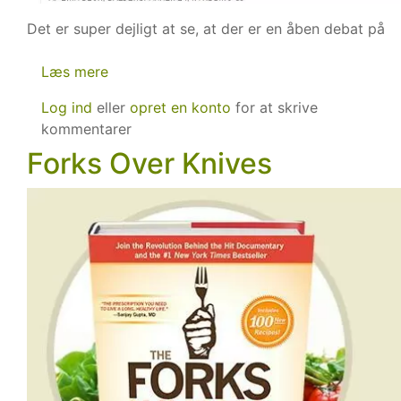
Det er super dejligt at se, at der er en åben debat på
Læs mere
om
Planter
Log ind
eller
opret en konto
for at skrive
mod
kommentarer
dyr
Forks Over Knives
-
åben
debat