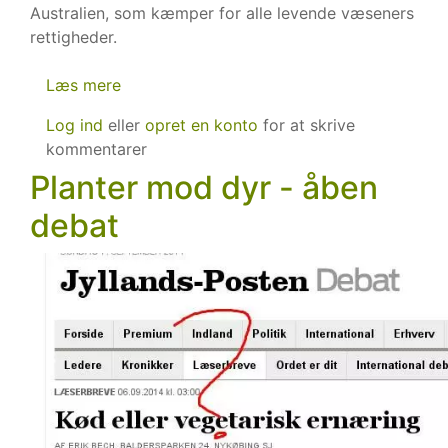
Australien, som kæmper for alle levende væseners
rettigheder.
Læs mere
om
Er
Log ind
eller
opret en konto
for at skrive
du
kommentarer
ikke
Planter mod dyr - åben
veganer?
debat