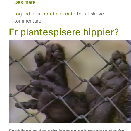
Læs mere
om
Fordele
Log ind
eller
opret en konto
for at skrive
ved
kommentarer
plantemad
Er plantespisere hippier?