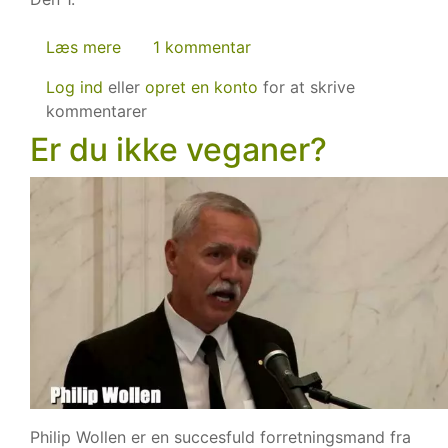
Læs mere
om
1 kommentar
International
Log ind
eller
opret en konto
for at skrive
veganerdag
kommentarer
Er du ikke veganer?
Philip Wollen er en succesfuld forretningsmand fra