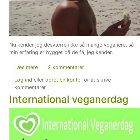
Nu kender jeg desværre ikke så mange veganere, så
min erfaring er bygget på de få, jeg kender.
Læs mere
om
2 kommentarer
Veganere
Log ind
eller
opret en konto
for at skrive
taler
kommentarer
for
International veganerdag
meget
om
sig
selv