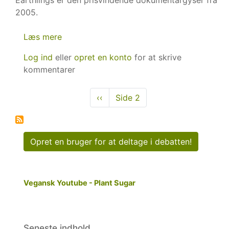
Earthlings er den prisvindende dokumentargyser fra
2005.
Læs mere
om
Er
Log ind
eller
opret en konto
for at skrive
plantespisere
kommentarer
hippier?
Sideinddeling
Forrige
‹‹
Side 2
side
Opret en bruger for at deltage i debatten!
Vegansk Youtube - Plant Sugar
Seneste indhold