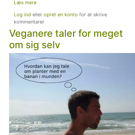
Læs mere
om
Det
Log ind
eller
opret en konto
for at skrive
er
kommentarer
ikke
Veganere taler for meget
for
sent!
om sig selv