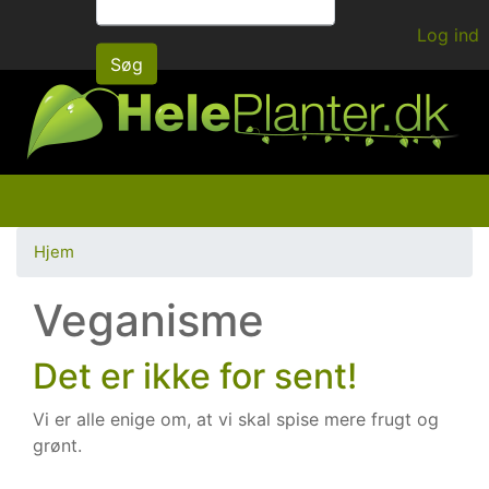
Gå
Log ind
til
Søg
hovedindhold
Hjem
Veganisme
Det er ikke for sent!
Vi er alle enige om, at vi skal spise mere frugt og
grønt.