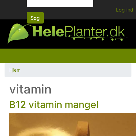
Gå
Log ind
til
Søg
hovedindhold
Hjem
vitamin
B12 vitamin mangel