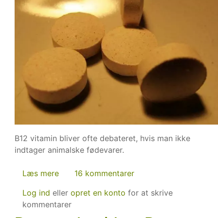
B12 vitamin bliver ofte debateret, hvis man ikke
indtager animalske fødevarer.
Læs mere
om
16 kommentarer
B12
Log ind
eller
opret en konto
for at skrive
vitamin
kommentarer
mangel