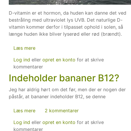
D-vitamin er et hormon, da huden kan danne det ved
bestråling med ultraviolet lys UVB. Det naturlige D-
vitamin kommer derfor i tilpasset ophold i solen, så
længe huden ikke bliver lyserød eller rød (brændt).
Læs mere
om
Mangel
Log ind
eller
opret en konto
for at skrive
på
kommentarer
D-
Indeholder bananer B12?
vitaminer
Jeg har aldrig hørt om det før, men der er nogen der
påstår, at bananer indeholder B12, se denne
Læs mere
om
2 kommentarer
Indeholder
Log ind
eller
opret en konto
for at skrive
bananer
kommentarer