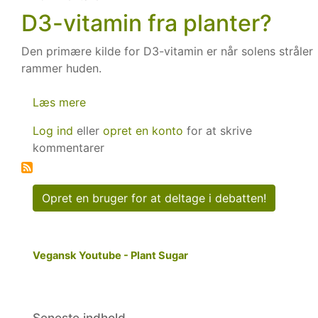
B12?
D3-vitamin fra planter?
Den primære kilde for D3-vitamin er når solens stråler
rammer huden.
Læs mere
om
D3-
Log ind
eller
opret en konto
for at skrive
vitamin
kommentarer
fra
planter?
Opret en bruger for at deltage i debatten!
Vegansk Youtube - Plant Sugar
Seneste indhold