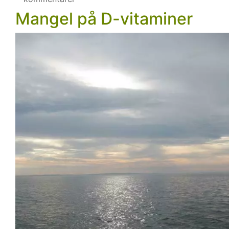
tid
Mangel på D-vitaminer
og
D-
vitaminer